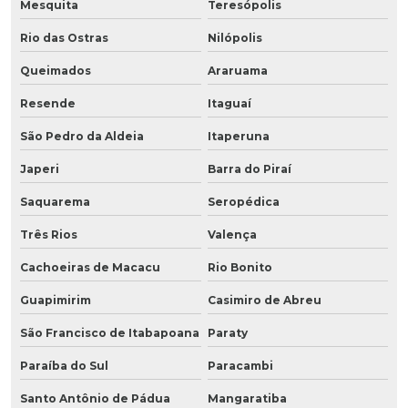
Mesquita
Teresópolis
Rio das Ostras
Nilópolis
Queimados
Araruama
Resende
Itaguaí
São Pedro da Aldeia
Itaperuna
Japeri
Barra do Piraí
Saquarema
Seropédica
Três Rios
Valença
Cachoeiras de Macacu
Rio Bonito
Guapimirim
Casimiro de Abreu
São Francisco de Itabapoana
Paraty
Paraíba do Sul
Paracambi
Santo Antônio de Pádua
Mangaratiba