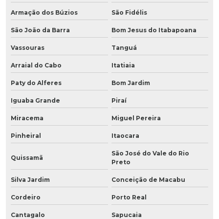
Armação dos Búzios
São Fidélis
São João da Barra
Bom Jesus do Itabapoana
Vassouras
Tanguá
Arraial do Cabo
Itatiaia
Paty do Alferes
Bom Jardim
Iguaba Grande
Piraí
Miracema
Miguel Pereira
Pinheiral
Itaocara
São José do Vale do Rio
Quissamã
Preto
Silva Jardim
Conceição de Macabu
Cordeiro
Porto Real
Cantagalo
Sapucaia