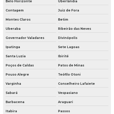
Belo Horizonte
Uberlândia
Contagem
Juiz de Fora
Montes Claros
Betim
Uberaba
Ribeirão das Neves
Governador Valadares
Divinópolis
Ipatinga
Sete Lagoas
Santa Luzia
Ibirité
Poços de Caldas
Patos de Minas
Pouso Alegre
Teófilo Otoni
Varginha
Conselheiro Lafaiete
Sabará
Vespasiano
Barbacena
Araguari
Itabira
Passos