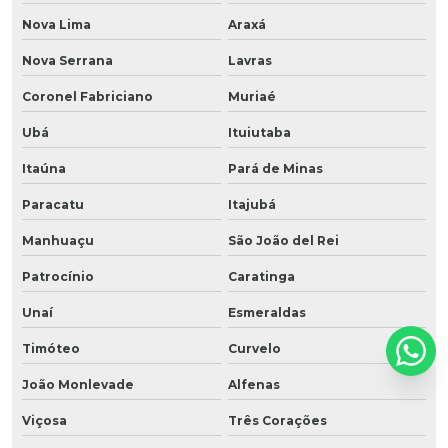
Nova Lima
Araxá
Nova Serrana
Lavras
Coronel Fabriciano
Muriaé
Ubá
Ituiutaba
Itaúna
Pará de Minas
Paracatu
Itajubá
Manhuaçu
São João del Rei
Patrocínio
Caratinga
Unaí
Esmeraldas
Timóteo
Curvelo
João Monlevade
Alfenas
Viçosa
Três Corações