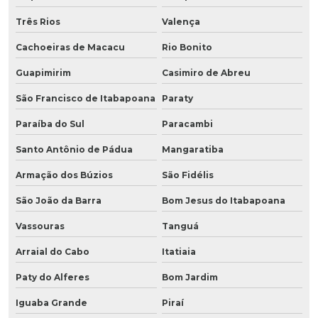
Três Rios
Valença
Cachoeiras de Macacu
Rio Bonito
Guapimirim
Casimiro de Abreu
São Francisco de Itabapoana
Paraty
Paraíba do Sul
Paracambi
Santo Antônio de Pádua
Mangaratiba
Armação dos Búzios
São Fidélis
São João da Barra
Bom Jesus do Itabapoana
Vassouras
Tanguá
Arraial do Cabo
Itatiaia
Paty do Alferes
Bom Jardim
Iguaba Grande
Piraí