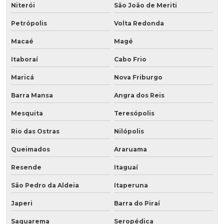
Niterói
São João de Meriti
Petrópolis
Volta Redonda
Macaé
Magé
Itaboraí
Cabo Frio
Maricá
Nova Friburgo
Barra Mansa
Angra dos Reis
Mesquita
Teresópolis
Rio das Ostras
Nilópolis
Queimados
Araruama
Resende
Itaguaí
São Pedro da Aldeia
Itaperuna
Japeri
Barra do Piraí
Saquarema
Seropédica