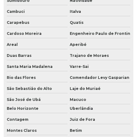
Sumidouro
Natividade
Cambuci
Italva
Carapebus
Quatis
Cardoso Moreira
Engenheiro Paulo de Frontin
Areal
Aperibé
Duas Barras
Trajano de Moraes
Santa Maria Madalena
Varre-Sai
Rio das Flores
Comendador Levy Gasparian
São Sebastião do Alto
Laje do Muriaé
São José de Ubá
Macuco
Belo Horizonte
Uberlândia
Contagem
Juiz de Fora
Montes Claros
Betim