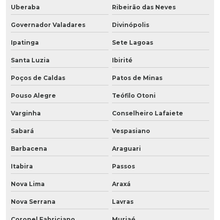
Uberaba
Ribeirão das Neves
Governador Valadares
Divinópolis
Ipatinga
Sete Lagoas
Santa Luzia
Ibirité
Poços de Caldas
Patos de Minas
Pouso Alegre
Teófilo Otoni
Varginha
Conselheiro Lafaiete
Sabará
Vespasiano
Barbacena
Araguari
Itabira
Passos
Nova Lima
Araxá
Nova Serrana
Lavras
Coronel Fabriciano
Muriaé