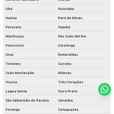
Ubá
Ituiutaba
Itaúna
Pará de Minas
Paracatu
Itajubá
Manhuaçu
São João del Rei
Patrocínio
Caratinga
Unaí
Esmeraldas
Timóteo
Curvelo
João Monlevade
Alfenas
Viçosa
Três Corações
Lagoa Santa
Ouro Preto
São Sebastião do Paraíso
Janaúba
Formiga
Cataguases