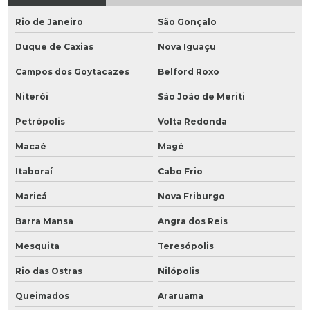
Rio de Janeiro
São Gonçalo
Duque de Caxias
Nova Iguaçu
Campos dos Goytacazes
Belford Roxo
Niterói
São João de Meriti
Petrópolis
Volta Redonda
Macaé
Magé
Itaboraí
Cabo Frio
Maricá
Nova Friburgo
Barra Mansa
Angra dos Reis
Mesquita
Teresópolis
Rio das Ostras
Nilópolis
Queimados
Araruama