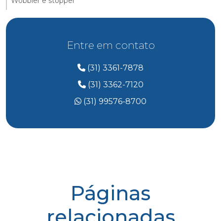
Wobbler e stopper
Entre em contato
(31) 3361-7878
(31) 3362-7120
(31) 99576-8700
Páginas
relacionadas