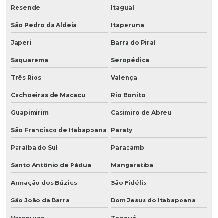
Resende
Itaguaí
São Pedro da Aldeia
Itaperuna
Japeri
Barra do Piraí
Saquarema
Seropédica
Três Rios
Valença
Cachoeiras de Macacu
Rio Bonito
Guapimirim
Casimiro de Abreu
São Francisco de Itabapoana
Paraty
Paraíba do Sul
Paracambi
Santo Antônio de Pádua
Mangaratiba
Armação dos Búzios
São Fidélis
São João da Barra
Bom Jesus do Itabapoana
Vassouras
Tanguá