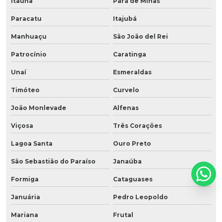
Itaúna
Pará de Minas
Paracatu
Itajubá
Manhuaçu
São João del Rei
Patrocínio
Caratinga
Unaí
Esmeraldas
Timóteo
Curvelo
João Monlevade
Alfenas
Viçosa
Três Corações
Lagoa Santa
Ouro Preto
São Sebastião do Paraíso
Janaúba
Formiga
Cataguases
Januária
Pedro Leopoldo
Mariana
Frutal