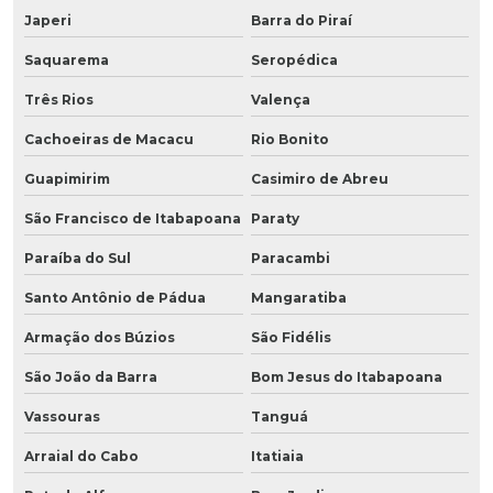
Japeri
Barra do Piraí
Saquarema
Seropédica
Três Rios
Valença
Cachoeiras de Macacu
Rio Bonito
Guapimirim
Casimiro de Abreu
São Francisco de Itabapoana
Paraty
Paraíba do Sul
Paracambi
Santo Antônio de Pádua
Mangaratiba
Armação dos Búzios
São Fidélis
São João da Barra
Bom Jesus do Itabapoana
Vassouras
Tanguá
Arraial do Cabo
Itatiaia