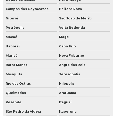
Campos dos Goytacazes
Belford Roxo
Niterói
São João de Meriti
Petrópolis
Volta Redonda
Macaé
Magé
Itaboraí
Cabo Frio
Maricá
Nova Friburgo
Barra Mansa
Angra dos Reis
Mesquita
Teresópolis
Rio das Ostras
Nilópolis
Queimados
Araruama
Resende
Itaguaí
São Pedro da Aldeia
Itaperuna