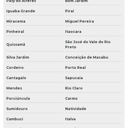
Paty do Alferes
Bom Jardim
Iguaba Grande
Piraí
Miracema
Miguel Pereira
Pinheiral
Itaocara
São José do Vale do Rio
Quissamã
Preto
Silva Jardim
Conceição de Macabu
Cordeiro
Porto Real
Cantagalo
Sapucaia
Mendes
Rio Claro
Porciúncula
Carmo
Sumidouro
Natividade
Cambuci
Italva