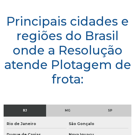
Principais cidades e
regiões do Brasil
onde a Resolução
atende Plotagem de
frota:
RJ
MG
SP
Rio de Janeiro
São Gonçalo
Duque de Caxias
Nova Iguaçu