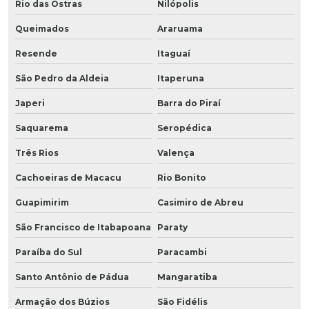
Rio das Ostras
Nilópolis
Queimados
Araruama
Resende
Itaguaí
São Pedro da Aldeia
Itaperuna
Japeri
Barra do Piraí
Saquarema
Seropédica
Três Rios
Valença
Cachoeiras de Macacu
Rio Bonito
Guapimirim
Casimiro de Abreu
São Francisco de Itabapoana
Paraty
Paraíba do Sul
Paracambi
Santo Antônio de Pádua
Mangaratiba
Armação dos Búzios
São Fidélis