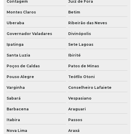
Contagem
Juiz de Fora
Montes Claros
Betim
Uberaba
Ribeirão das Neves
Governador Valadares
Divinópolis
Ipatinga
Sete Lagoas
Santa Luzia
Ibirité
Poços de Caldas
Patos de Minas
Pouso Alegre
Teófilo Otoni
Varginha
Conselheiro Lafaiete
Sabará
Vespasiano
Barbacena
Araguari
Itabira
Passos
Nova Lima
Araxá