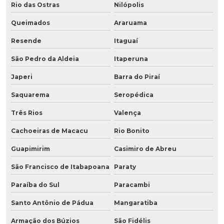
Rio das Ostras
Nilópolis
Queimados
Araruama
Resende
Itaguaí
São Pedro da Aldeia
Itaperuna
Japeri
Barra do Piraí
Saquarema
Seropédica
Três Rios
Valença
Cachoeiras de Macacu
Rio Bonito
Guapimirim
Casimiro de Abreu
São Francisco de Itabapoana
Paraty
Paraíba do Sul
Paracambi
Santo Antônio de Pádua
Mangaratiba
Armação dos Búzios
São Fidélis