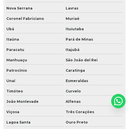
Nova Serrana
Lavras
Coronel Fabriciano
Muriaé
Ubá
Ituiutaba
Itaúna
Pará de Minas
Paracatu
Itajubá
Manhuaçu
São João del Rei
Patrocínio
Caratinga
Unaí
Esmeraldas
Timóteo
Curvelo
João Monlevade
Alfenas
Viçosa
Três Corações
Lagoa Santa
Ouro Preto