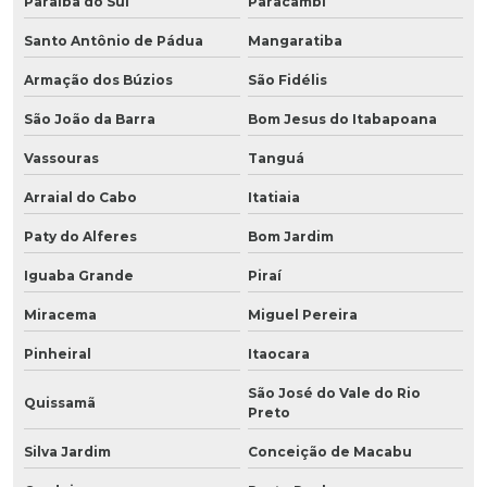
Paraíba do Sul
Paracambi
Santo Antônio de Pádua
Mangaratiba
Armação dos Búzios
São Fidélis
São João da Barra
Bom Jesus do Itabapoana
Vassouras
Tanguá
Arraial do Cabo
Itatiaia
Paty do Alferes
Bom Jardim
Iguaba Grande
Piraí
Miracema
Miguel Pereira
Pinheiral
Itaocara
São José do Vale do Rio
Quissamã
Preto
Silva Jardim
Conceição de Macabu