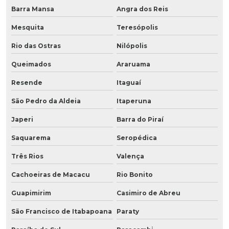
Barra Mansa
Angra dos Reis
Mesquita
Teresópolis
Rio das Ostras
Nilópolis
Queimados
Araruama
Resende
Itaguaí
São Pedro da Aldeia
Itaperuna
Japeri
Barra do Piraí
Saquarema
Seropédica
Três Rios
Valença
Cachoeiras de Macacu
Rio Bonito
Guapimirim
Casimiro de Abreu
São Francisco de Itabapoana
Paraty