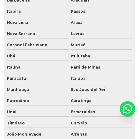
Barbacena
Araguari
Itabira
Passos
Nova Lima
Araxá
Nova Serrana
Lavras
Coronel Fabriciano
Muriaé
Ubá
Ituiutaba
Itaúna
Pará de Minas
Paracatu
Itajubá
Manhuaçu
São João del Rei
Patrocínio
Caratinga
Unaí
Esmeraldas
Timóteo
Curvelo
João Monlevade
Alfenas