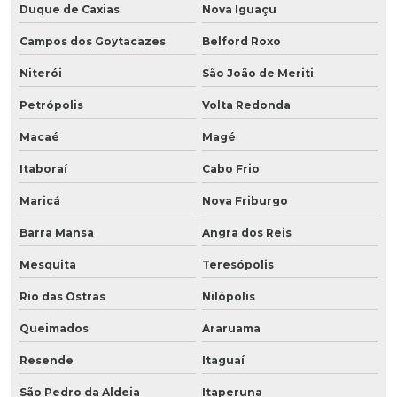
Duque de Caxias
Nova Iguaçu
Campos dos Goytacazes
Belford Roxo
Niterói
São João de Meriti
Petrópolis
Volta Redonda
Macaé
Magé
Itaboraí
Cabo Frio
Maricá
Nova Friburgo
Barra Mansa
Angra dos Reis
Mesquita
Teresópolis
Rio das Ostras
Nilópolis
Queimados
Araruama
Resende
Itaguaí
São Pedro da Aldeia
Itaperuna