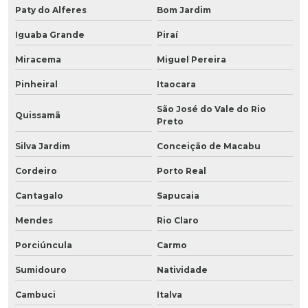
Paty do Alferes
Bom Jardim
Iguaba Grande
Piraí
Miracema
Miguel Pereira
Pinheiral
Itaocara
São José do Vale do Rio
Quissamã
Preto
Silva Jardim
Conceição de Macabu
Cordeiro
Porto Real
Cantagalo
Sapucaia
Mendes
Rio Claro
Porciúncula
Carmo
Sumidouro
Natividade
Cambuci
Italva