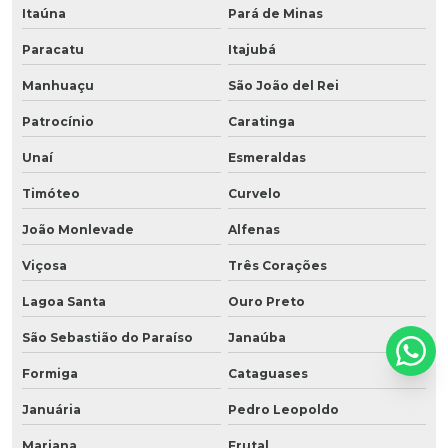
Itaúna
Pará de Minas
Paracatu
Itajubá
Manhuaçu
São João del Rei
Patrocínio
Caratinga
Unaí
Esmeraldas
Timóteo
Curvelo
João Monlevade
Alfenas
Viçosa
Três Corações
Lagoa Santa
Ouro Preto
São Sebastião do Paraíso
Janaúba
Formiga
Cataguases
Januária
Pedro Leopoldo
Mariana
Frutal