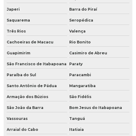
Japeri
Barra do Piraí
Saquarema
Seropédica
Três Rios
Valença
Cachoeiras de Macacu
Rio Bonito
Guapimirim
Casimiro de Abreu
São Francisco de Itabapoana
Paraty
Paraíba do Sul
Paracambi
Santo Antônio de Pádua
Mangaratiba
Armação dos Búzios
São Fidélis
São João da Barra
Bom Jesus do Itabapoana
Vassouras
Tanguá
Arraial do Cabo
Itatiaia